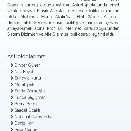
Döşer’in kurmuş olduğu AstroArt Astroloji okulunda temel
ve ileri seviye Klasik Astroloji derslerine katılarak mezun
oldu. Akabinde Merih Akalın’dan Hint (Vedik) Astroloji
dersleri aldı. Sonrasında ise, psiklojik dinamikleri çok iyi
anlayabilmek adına Prof. Dr. Mehmet Zararsızoğlu’undan
Sistem Dizimleri ve Aile Dizimleri psikoterapi eğitimi aldı.
Hem Sözcü gazetesi ve Sözcü internet sitesinde hem de
Marie Claire dergisinde yazılar yazmakta, tüm sosyal
Astrologlarımız
medya mecralarını (Twitter, facebook, instagram, Youtube)
astrolojik bilgiler vermek adına aktif bir şekilde kullanmakta.
Dinçer Güner
Bir yandan da herkese astroloji öğretmeye çalışmak gibi
Naz Bayatlı
deli bir çabası bulunmakta. Kendisine ait şu ana kadar 6
Suheyla Nurlu
kitabı bulunan Dinçer Güner, yıllardır profesyonel olarak
Murat İpek
Astroloji Eğitimleri vermekte. Bunların yanı sıra seminerlere
Selda Zaimoğlu
konuşmacı olarak katılmakta. “Zamanlamanın Gücü” ismini
Funda Sağışman
marka haline getirmiş ve bu isimde 4 yıldır kitap çıkarmakta.
Berna Belgin
Tavrın değişirse kaderin de değişeceğine inanan Dinçer,
Saadet Ocaklı
profesyonel olarak hem bireysel hem de kurumsal
Nebahat Çamyurdu
Astroloji Danışmanlığı vermekte.
Deniz Kan
Pınar Çengel