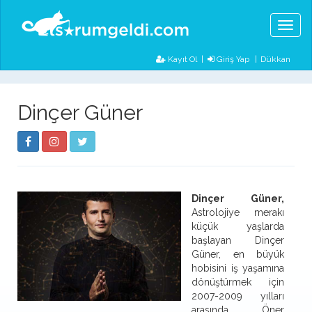
Toggl
naviga
Kayıt Ol
|
Giriş Yap
Dükkan
Dinçer Güner
Dinçer Güner,
Astrolojiye merakı
küçük yaşlarda
başlayan Dinçer
Güner, en büyük
hobisini iş yaşamına
dönüştürmek için
2007-2009 yılları
arasında Öner