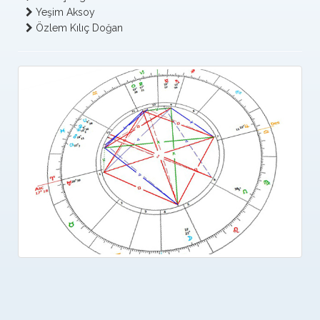
Jüpiter isimli köpeği ile de mutlu mesut yaşamakta!
Yeşim Aksoy
Özlem Kılıç Doğan