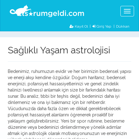
Toggl
naviga
Kayıt Ol
|
Giriş Yap
Dükkan
Sağlıklı Yaşam astrolojisi
Bedenimiz, ruhumuzun evidir ve her birimizin bedensel yapısı
ve enerji akışı kendine özgüdür. Doğum haritanız, bedensel
enerjinizi, potansiyel hassasiyetlerinizi ve genel zindelik
halinizi (wellness) anlamak için size bir farkındalık haritası
sunar. Bu analiz, tıbbi bir teşhis değil, bedeninizi daha iyi
dinlemeniz ve ona iyi bakmanız için bir rehberdir.
Vücudunuzda daha fazla özen ve dikkat gerektirebilecek
potansiyel hassasiyet alanlarını öğrenerek proaktif bir
yaklaşım geliştirebilirsiniz. Yeni bir spor rutinine, beslenme
düzenine veya bedeninizi dinlendirmeye yönelik adımlar
atmak için astrolojik olarak motivasyonunuzun ve enerjinizin